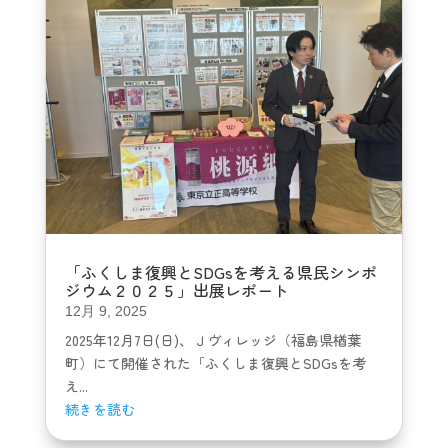
「ふくしま復興とSDGsを考える県民シンポ
ジウム２０２５」出展レポート
12月 9, 2025
2025年12月7日(日)、Ｊヴィレッジ（福島県楢葉
町）にて開催された「ふくしま復興とSDGsを考
え...
続きを読む