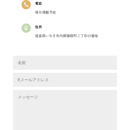
電話

後日掲載予定
住所

福島県いわき市内郷御厩町二丁目69番地