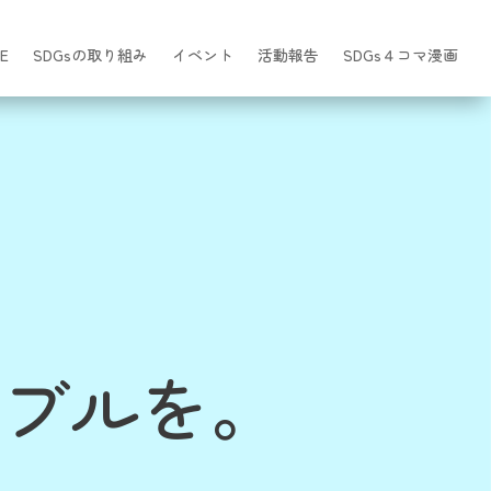
E
SDGsの取り組み
イベント
活動報告
SDGs４コマ漫画
ブルを。