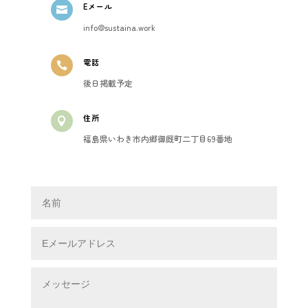
Eメール

info@sustaina.work
電話

後日掲載予定
住所

福島県いわき市内郷御厩町二丁目69番地