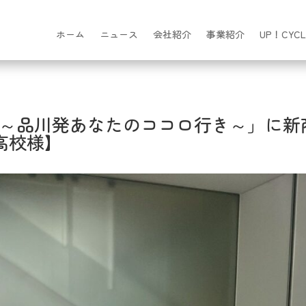
ホーム
ニュース
会社紹介
事業紹介
UP！CYCL
～品川発あなたのココロ行き～」に新
正高校様】