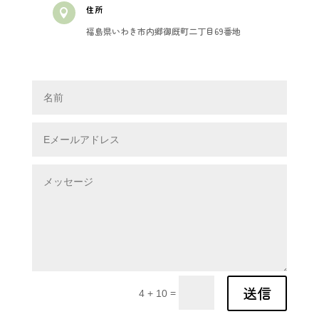
住所

福島県いわき市内郷御厩町二丁目69番地
送信
=
4 + 10