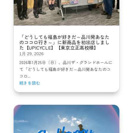
「どうしても福島が好きだ～品川発あなた
のココロ行き～」に新商品を初出店しまし
た【UP!CYCLE】【東京立正高校様】
1月 29, 2026
2026年1月25日（日）、品川ザ・グランドホールに
て「どうしても福島が好きだ～品川発あなたのコ
コロ...
続きを読む